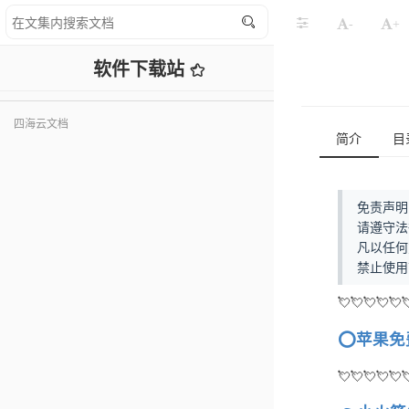
-
+
软件下载站
四海云文档
简介
目
免责声明
请遵守法
凡以任何
禁止使用
💘💘💘💘💘
⭕️苹果
💘💘💘💘💘