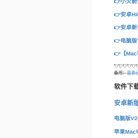
👉小火
👉安卓Hi
👉安卓
👉电脑版
👉【Ma
💘💘💘💘💘
备用：
蓝奏
软件下
安卓新版
电脑版V2
苹果Mac电