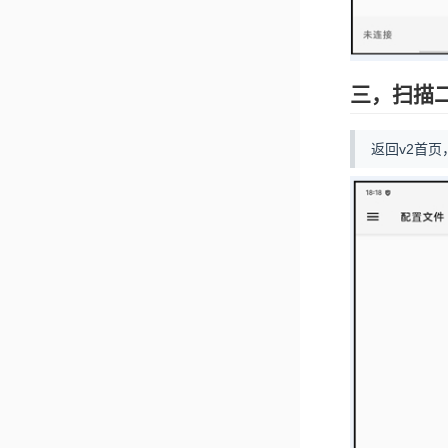
三，扫描
返回v2首