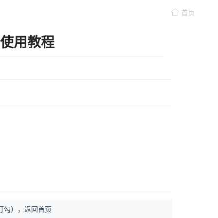
首页
载使用教程
打勾），返回首页